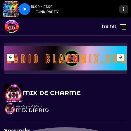
19:00 - 21:00
IO PINEIRO ALBERTO DJ.m4a
PARTY
FUNK PARTY
PGR 17 FUNK PARTY DJ FABIO PINEIRO ALBE
MENU
MIX DE CHARME
Locução por:
MIX DIÁRIO
Segunda