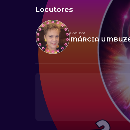
Locutores
Locutor
MÁRCIA UMBUZE