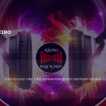
IRO
Este locutor não está apresentando em nenhum horário